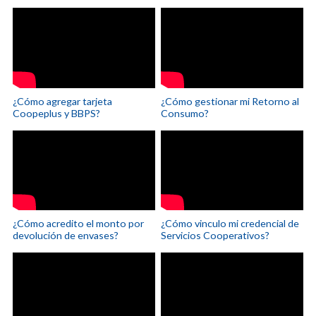
¿Cómo agregar tarjeta
¿Cómo gestionar mi Retorno al
Coopeplus y BBPS?
Consumo?
¿Cómo acredito el monto por
¿Cómo vinculo mi credencial de
devolución de envases?
Servicios Cooperativos?