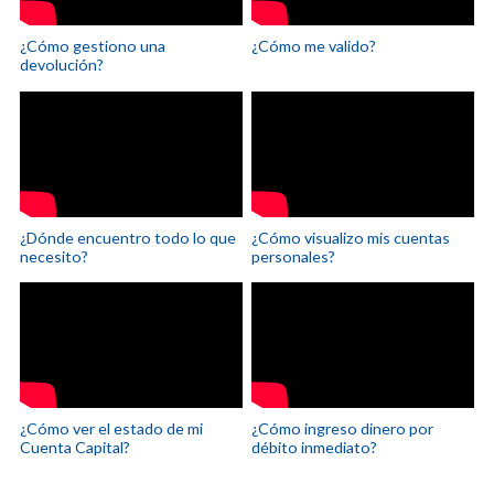
¿Cómo gestiono una
¿Cómo me valido?
devolución?
¿Dónde encuentro todo lo que
¿Cómo visualizo mis cuentas
necesito?
personales?
¿Cómo ver el estado de mi
¿Cómo ingreso dinero por
Cuenta Capital?
débito inmediato?