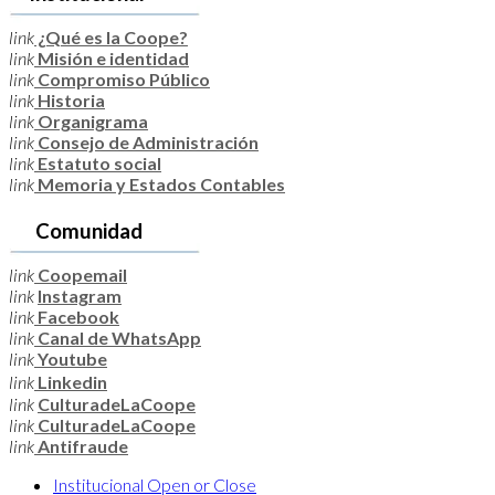
link
¿Qué es la Coope?
link
Misión e identidad
link
Compromiso Público
link
Historia
link
Organigrama
link
Consejo de Administración
link
Estatuto social
link
Memoria y Estados Contables
Comunidad
link
Coopemail
link
Instagram
link
Facebook
link
Canal de WhatsApp
link
Youtube
link
Linkedin
link
CulturadeLaCoope
link
CulturadeLaCoope
link
Antifraude
Institucional
Open or Close