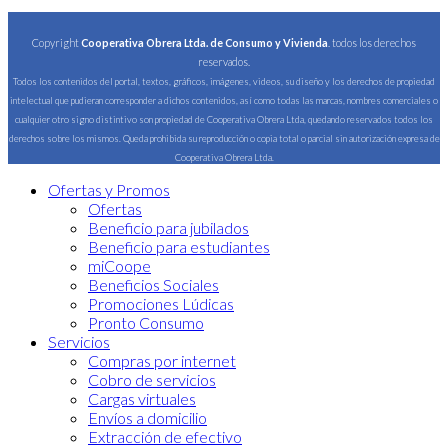
Copyright
Cooperativa Obrera Ltda. de Consumo y Vivienda
. todos los derechos
reservados.
Todos los contenidos del portal, textos, gráficos, imágenes, videos, su diseño y los derechos de propiedad
intelectual que pudieran corresponder a dichos contenidos, así como todas las marcas, nombres comerciales o
cualquier otro signo distintivo son propiedad de Cooperativa Obrera Ltda, quedando reservados todos los
derechos sobre los mismos. Queda prohibida su reproducción o copia total o parcial sin autorización expresa de
Cooperativa Obrera Ltda.
Ofertas y Promos
Ofertas
Beneficio para jubilados
Beneficio para estudiantes
miCoope
Beneficios Sociales
Promociones Lúdicas
Pronto Consumo
Servicios
Compras por internet
Cobro de servicios
Cargas virtuales
Envíos a domicilio
Extracción de efectivo