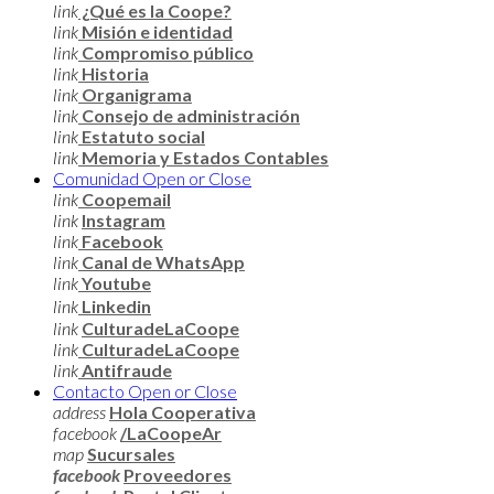
link
¿Qué es la Coope?
link
Misión e identidad
link
Compromiso público
link
Historia
link
Organigrama
link
Consejo de administración
link
Estatuto social
link
Memoria y Estados Contables
Comunidad
Open or Close
link
Coopemail
link
Instagram
link
Facebook
link
Canal de WhatsApp
link
Youtube
link
Linkedin
link
CulturadeLaCoope
link
CulturadeLaCoope
link
Antifraude
Contacto
Open or Close
address
Hola Cooperativa
facebook
/LaCoopeAr
map
Sucursales
facebook
Proveedores