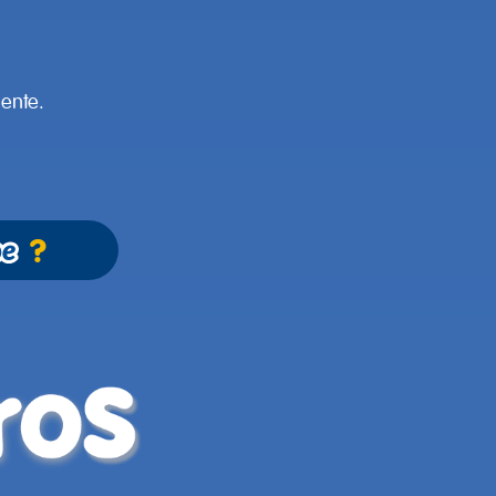
iente.
?