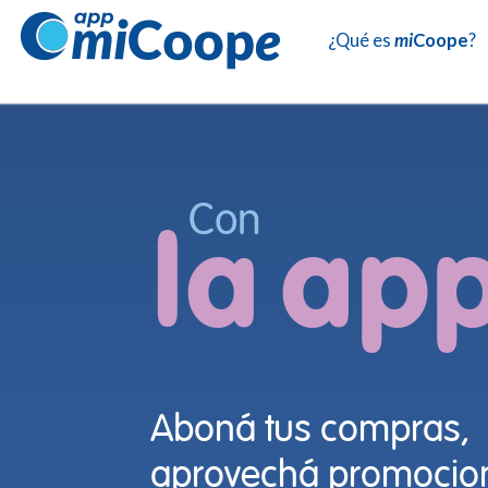
¿Qué es
mi
Coope
?
Con
la
ap
Aboná tus compras,
aprovechá promocion