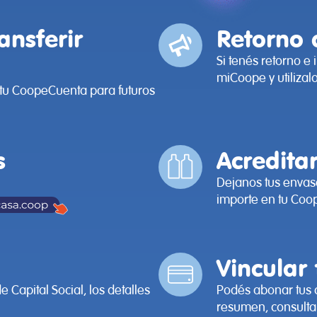
ransferir
Retorno 
Si tenés retorno e 
miCoope y utilizal
a tu CoopeCuenta para futuros
s
Acredita
Dejanos tus envase
importe en tu Coop
Vincular
 Capital Social, los detalles
Podés abonar tus 
resumen, consulta