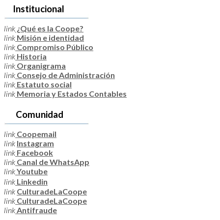
Institucional
link
¿Qué es la Coope?
link
Misión e identidad
link
Compromiso Público
link
Historia
link
Organigrama
link
Consejo de Administración
link
Estatuto social
link
Memoria y Estados Contables
Comunidad
link
Coopemail
link
Instagram
link
Facebook
link
Canal de WhatsApp
link
Youtube
link
Linkedin
link
CulturadeLaCoope
link
CulturadeLaCoope
link
Antifraude