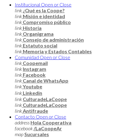
Institucional
Open or Close
link
¿Qué es la Coope?
link
Misión e identidad
link
Compromiso público
link
Historia
link
Organigrama
link
Consejo de administración
link
Estatuto social
link
Memoria y Estados Contables
Comunidad
Open or Close
link
Coopemail
link
Instagram
link
Facebook
link
Canal de WhatsApp
link
Youtube
link
Linkedin
link
CulturadeLaCoope
link
CulturadeLaCoope
link
Antifraude
Contacto
Open or Close
address
Hola Cooperativa
facebook
/LaCoopeAr
map
Sucursales