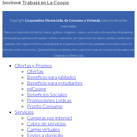
facebook
Trabajá en La Coope
Copyright
Cooperativa Obrera Ltda. de Consumo y Vivienda
. todos los derechos
reservados.
Todos los contenidos del portal, textos, gráficos, imágenes, videos, su diseño y los derechos de propiedad
intelectual que pudieran corresponder a dichos contenidos, así como todas las marcas, nombres comerciales o
cualquier otro signo distintivo son propiedad de Cooperativa Obrera Ltda, quedando reservados todos los
derechos sobre los mismos. Queda prohibida su reproducción o copia total o parcial sin autorización expresa de
Cooperativa Obrera Ltda.
Ofertas y Promos
Ofertas
Beneficio para jubilados
Beneficio para estudiantes
miCoope
Beneficios Sociales
Promociones Lúdicas
Pronto Consumo
Servicios
Compras por internet
Cobro de servicios
Cargas virtuales
Envíos a domicilio