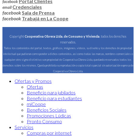
Portal Clientes
facebook
Credenciales
email
facebook
Sala de Prensa
facebook
Trabajá en La Coope
Copyright
Cooperativa Obrera Ltda. de Consumo y Vivienda
. todos los derechos
reservados.
Todos los contenidos del portal, textos, gráficos, imágenes, videos, su diseño y los derechos de propiedad
intelectual que pudieran corresponder a dichos contenidos, así como todas las marcas, nombres comerciales o
cualquier otro signo distintivo son propiedad de Cooperativa Obrera Ltda, quedando reservados todos los
derechos sobre los mismos. Queda prohibida su reproducción o copia total o parcial sin autorización expresa de
Cooperativa Obrera Ltda.
Ofertas y Promos
Ofertas
Beneficio para jubilados
Beneficio para estudiantes
miCoope
Beneficios Sociales
Promociones Lúdicas
Pronto Consumo
Servicios
Compras por internet