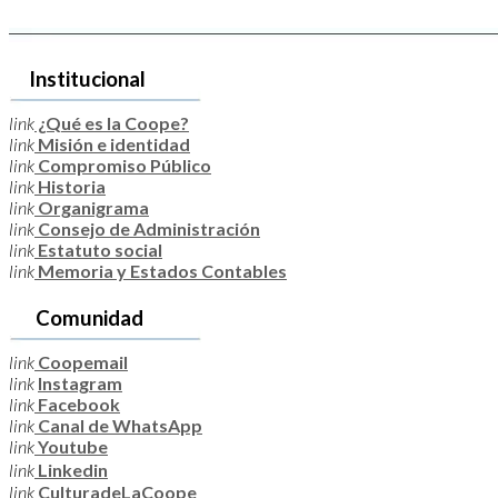
Institucional
link
¿Qué es la Coope?
link
Misión e identidad
link
Compromiso Público
link
Historia
link
Organigrama
link
Consejo de Administración
link
Estatuto social
link
Memoria y Estados Contables
Comunidad
link
Coopemail
link
Instagram
link
Facebook
link
Canal de WhatsApp
link
Youtube
link
Linkedin
link
CulturadeLaCoope