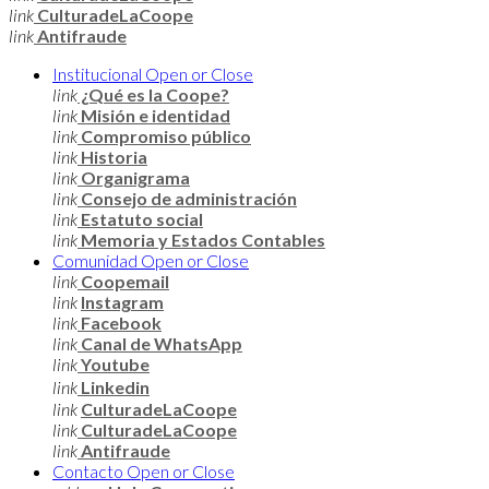
link
CulturadeLaCoope
link
Antifraude
Institucional
Open or Close
link
¿Qué es la Coope?
link
Misión e identidad
link
Compromiso público
link
Historia
link
Organigrama
link
Consejo de administración
link
Estatuto social
link
Memoria y Estados Contables
Comunidad
Open or Close
link
Coopemail
link
Instagram
link
Facebook
link
Canal de WhatsApp
link
Youtube
link
Linkedin
link
CulturadeLaCoope
link
CulturadeLaCoope
link
Antifraude
Contacto
Open or Close