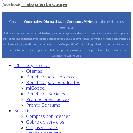
facebook
Trabajá en La Coope
Copyright
Cooperativa Obrera Ltda. de Consumo y Vivienda
. todos los derechos
reservados.
Todos los contenidos del portal, textos, gráficos, imágenes, videos, su diseño y los derechos de propiedad
intelectual que pudieran corresponder a dichos contenidos, así como todas las marcas, nombres comerciales o
cualquier otro signo distintivo son propiedad de Cooperativa Obrera Ltda, quedando reservados todos los
derechos sobre los mismos. Queda prohibida su reproducción o copia total o parcial sin autorización expresa de
Cooperativa Obrera Ltda.
Ofertas y Promos
Ofertas
Beneficio para jubilados
Beneficio para estudiantes
miCoope
Beneficios Sociales
Promociones Lúdicas
Pronto Consumo
Servicios
Compras por internet
Cobro de servicios
Cargas virtuales
Envíos a domicilio