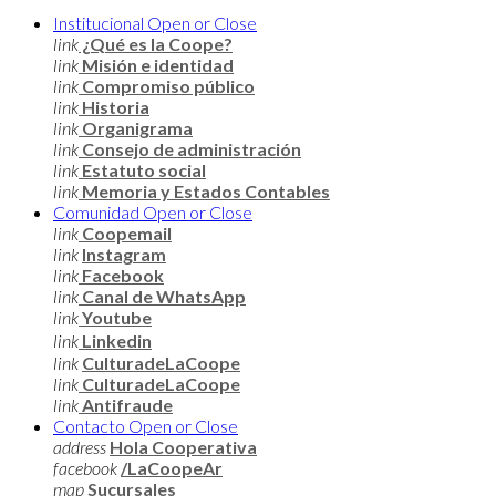
Institucional
Open or Close
link
¿Qué es la Coope?
link
Misión e identidad
link
Compromiso público
link
Historia
link
Organigrama
link
Consejo de administración
link
Estatuto social
link
Memoria y Estados Contables
Comunidad
Open or Close
link
Coopemail
link
Instagram
link
Facebook
link
Canal de WhatsApp
link
Youtube
link
Linkedin
link
CulturadeLaCoope
link
CulturadeLaCoope
link
Antifraude
Contacto
Open or Close
address
Hola Cooperativa
facebook
/LaCoopeAr
map
Sucursales