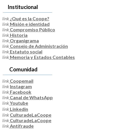
Institucional
link
¿Qué es la Coope?
link
Misión e identidad
link
Compromiso Público
link
Historia
link
Organigrama
link
Consejo de Administración
link
Estatuto social
link
Memoria y Estados Contables
Comunidad
link
Coopemail
link
Instagram
link
Facebook
link
Canal de WhatsApp
link
Youtube
link
Linkedin
link
CulturadeLaCoope
link
CulturadeLaCoope
link
Antifraude