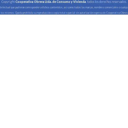
Copyright
Cooperativa Obrera Ltda. de Consumo y Vivienda
. todos los derechos reservados.
intelectual que pudieran corresponder a dichos contenidos, así como todas las marcas, nombres comerciales o cual
 los mismos. Queda prohibida su reproducción o copia total o parcial sin autorización expresa de Cooperativa Obrera