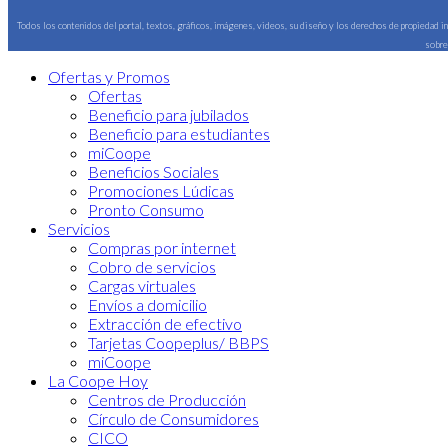
Todos los contenidos del portal, textos, gráficos, imágenes, videos, su diseño y los derechos de propiedad 
sobre
Ofertas y Promos
Ofertas
Beneficio para jubilados
Beneficio para estudiantes
miCoope
Beneficios Sociales
Promociones Lúdicas
Pronto Consumo
Servicios
Compras por internet
Cobro de servicios
Cargas virtuales
Envíos a domicilio
Extracción de efectivo
Tarjetas Coopeplus/ BBPS
miCoope
La Coope Hoy
Centros de Producción
Círculo de Consumidores
CICO