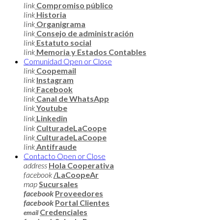
link
Compromiso público
link
Historia
link
Organigrama
link
Consejo de administración
link
Estatuto social
link
Memoria y Estados Contables
Comunidad
Open or Close
link
Coopemail
link
Instagram
link
Facebook
link
Canal de WhatsApp
link
Youtube
link
Linkedin
link
CulturadeLaCoope
link
CulturadeLaCoope
link
Antifraude
Contacto
Open or Close
address
Hola Cooperativa
facebook
/LaCoopeAr
map
Sucursales
facebook
Proveedores
facebook
Portal Clientes
Credenciales
email