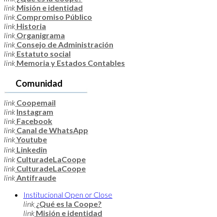
link
Misión e identidad
link
Compromiso Público
link
Historia
link
Organigrama
link
Consejo de Administración
link
Estatuto social
link
Memoria y Estados Contables
Comunidad
link
Coopemail
link
Instagram
link
Facebook
link
Canal de WhatsApp
link
Youtube
link
Linkedin
link
CulturadeLaCoope
link
CulturadeLaCoope
link
Antifraude
Institucional
Open or Close
link
¿Qué es la Coope?
link
Misión e identidad