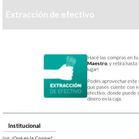
Extracción de efectivo
Hacé las compras en tu
Maestro
, y retirá hasta
lugar!
Podés aprovechar este se
que pases cuente con el
efectivo, donde puede s
dinero en la caja.
Institucional
link
¿Qué es la Coope?