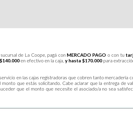
 sucursal de La Coope, pagá con
MERCADO PAGO
o con tu
tar
$140.000
en efectivo en la caja,
y hasta $170.000
para extracció
rvicio en las cajas registradoras que cobren tanto mercadería co
 monto que estás solicitando. Cabe aclarar que la entrega de val
uceder que el monto que necesite el asociado/a no sea satisfech