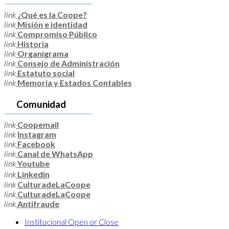
link
¿Qué es la Coope?
link
Misión e identidad
link
Compromiso Público
link
Historia
link
Organigrama
link
Consejo de Administración
link
Estatuto social
link
Memoria y Estados Contables
Comunidad
link
Coopemail
link
Instagram
link
Facebook
link
Canal de WhatsApp
link
Youtube
link
Linkedin
link
CulturadeLaCoope
link
CulturadeLaCoope
link
Antifraude
Institucional
Open or Close