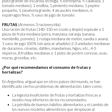
plato grande de escarola, lechuga, ½ berenjena, ½ calabaza, 1
tomate mediano), 1 endibia, 1 pimiento mediano, 1 pepino
pequeño, 1 zanahoria grande, 4 alcauciles medianos, 6
espárragos finos, ½ vaso de jugo de tomate.
FRUTAS
(Al menos 3 raciones/día)
Una ración de frutas (140-150 en crudo y limpio) equivale a 1
pieza de fruta mediana (pera, manzana, naranja, banana,
membrillo, pomelo), 1 rodaja mediana de melón, sandía o ananá,
1 vaso de jugo 100% (sin azúcar añadido) 2-3 unidades medianas
de duraznos, ciruelas, dátiles, mandarinas, higos, etc., 4-5
nísperos, 8 frutillas medianas o 1 plato de postre cerezas, uvas,
moras, grosellas, etc.
¿Por qué recomendamos el consumo de frutas y
hortalizas?
En Argentina, al igual que en otros países del mundo, se han
identificado ciertos problemas de alimentación, tales como:
La ingesta insuficiente de frutas y hortalizas frescas a
niveles muy inferiores de los recomendados.
La pérdida de buenos hábitos alimentarios y el cambio de
los nuevos modelos alimenticios que desplazan al