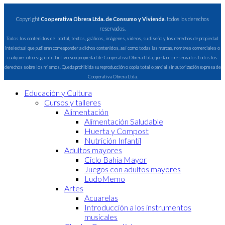
Copyright
Cooperativa Obrera Ltda. de Consumo y Vivienda
. todos los derechos
reservados.
Todos los contenidos del portal, textos, gráficos, imágenes, videos, su diseño y los derechos de propiedad
intelectual que pudieran corresponder a dichos contenidos, así como todas las marcas, nombres comerciales o
cualquier otro signo distintivo son propiedad de Cooperativa Obrera Ltda, quedando reservados todos los
derechos sobre los mismos. Queda prohibida su reproducción o copia total o parcial sin autorización expresa de
Cooperativa Obrera Ltda.
Educación y Cultura
Cursos y talleres
Alimentación
Alimentación Saludable
Huerta y Compost
Nutrición Infantil
Adultos mayores
Ciclo Bahía Mayor
Juegos con adultos mayores
LudoMemo
Artes
Acuarelas
Introducción a los instrumentos
musicales