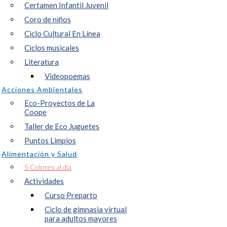
Certamen Infantil Juvenil
Coro de niños
Ciclo Cultural En Línea
Ciclos musicales
Literatura
Videopoemas
Acciones Ambientales
Eco-Proyectos de La
Coope
Taller de Eco Juguetes
Puntos Limpios
Alimentación y Salud
5 Colores al día
Actividades
Curso Preparto
Ciclo de gimnasia virtual
para adultos mayores