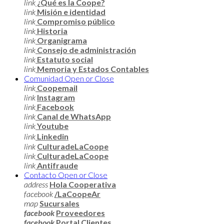
link
¿Qué es la Coope?
link
Misión e identidad
link
Compromiso público
link
Historia
link
Organigrama
link
Consejo de administración
link
Estatuto social
link
Memoria y Estados Contables
Comunidad
Open or Close
link
Coopemail
link
Instagram
link
Facebook
link
Canal de WhatsApp
link
Youtube
link
Linkedin
link
CulturadeLaCoope
link
CulturadeLaCoope
link
Antifraude
Contacto
Open or Close
address
Hola Cooperativa
facebook
/LaCoopeAr
map
Sucursales
facebook
Proveedores
facebook
Portal Clientes