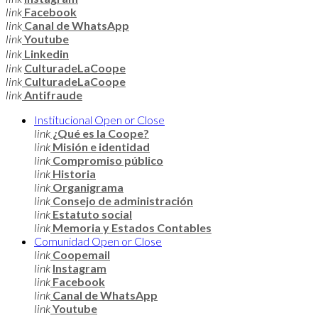
link
Facebook
link
Canal de WhatsApp
link
Youtube
link
Linkedin
link
CulturadeLaCoope
link
CulturadeLaCoope
link
Antifraude
Institucional
Open or Close
link
¿Qué es la Coope?
link
Misión e identidad
link
Compromiso público
link
Historia
link
Organigrama
link
Consejo de administración
link
Estatuto social
link
Memoria y Estados Contables
Comunidad
Open or Close
link
Coopemail
link
Instagram
link
Facebook
link
Canal de WhatsApp
link
Youtube