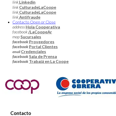
link
Linkedin
link
CulturadeLaCoope
link
CulturadeLaCoope
link
Antifraude
Contacto
Open or Close
address
Hola Cooperativa
facebook
/LaCoopeAr
map
Sucursales
facebook
Proveedores
facebook
Portal Clientes
Credenciales
email
facebook
Sala de Prensa
facebook
Trabajá en La Coope
Contacto