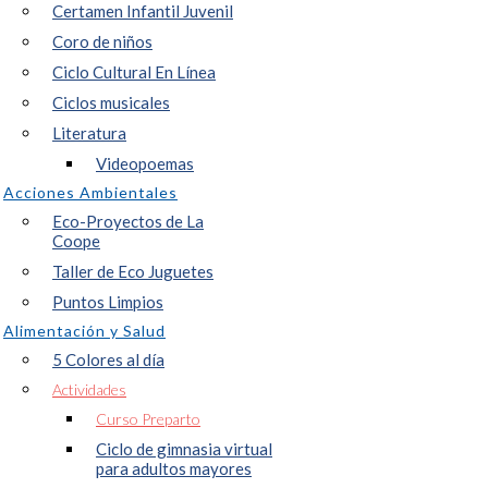
Certamen Infantil Juvenil
Coro de niños
Ciclo Cultural En Línea
Ciclos musicales
Literatura
Videopoemas
Acciones Ambientales
Eco-Proyectos de La
Coope
Taller de Eco Juguetes
Puntos Limpios
Alimentación y Salud
5 Colores al día
Actividades
Curso Preparto
Ciclo de gimnasia virtual
para adultos mayores