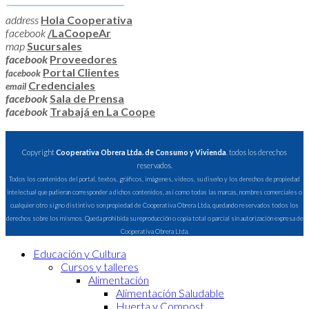
address
Hola Cooperativa
facebook
/LaCoopeAr
map
Sucursales
facebook
Proveedores
Portal Clientes
facebook
Credenciales
email
facebook
Sala de Prensa
facebook
Trabajá en La Coope
Copyright
Cooperativa Obrera Ltda. de Consumo y Vivienda
. todos los derechos
reservados.
Todos los contenidos del portal, textos, gráficos, imágenes, videos, su diseño y los derechos de propiedad
intelectual que pudieran corresponder a dichos contenidos, así como todas las marcas, nombres comerciales o
cualquier otro signo distintivo son propiedad de Cooperativa Obrera Ltda, quedando reservados todos los
derechos sobre los mismos. Queda prohibida su reproducción o copia total o parcial sin autorización expresa de
Cooperativa Obrera Ltda.
Educación y Cultura
Cursos y talleres
Alimentación
Alimentación Saludable
Huerta y Compost