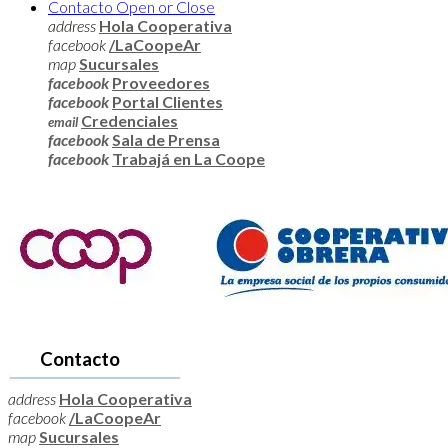
Contacto
Open or Close
address
Hola Cooperativa
facebook
/LaCoopeAr
map
Sucursales
facebook
Proveedores
facebook
Portal Clientes
Credenciales
email
facebook
Sala de Prensa
facebook
Trabajá en La Coope
Contacto
address
Hola Cooperativa
facebook
/LaCoopeAr
map
Sucursales