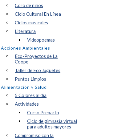
Coro de niños
Ciclo Cultural En Línea
Ciclos musicales
Literatura
Videopoemas
Acciones Ambientales
Eco-Proyectos de La
Coope
Taller de Eco Juguetes
Puntos Limpios
Alimentación y Salud
5 Colores al día
Actividades
Curso Preparto
Ciclo de gimnasia virtual
para adultos mayores
Compromiso con la