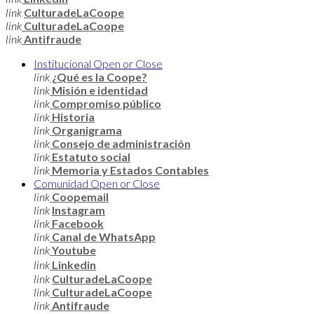
link
CulturadeLaCoope
link
CulturadeLaCoope
link
Antifraude
Institucional
Open or Close
link
¿Qué es la Coope?
link
Misión e identidad
link
Compromiso público
link
Historia
link
Organigrama
link
Consejo de administración
link
Estatuto social
link
Memoria y Estados Contables
Comunidad
Open or Close
link
Coopemail
link
Instagram
link
Facebook
link
Canal de WhatsApp
link
Youtube
link
Linkedin
link
CulturadeLaCoope
link
CulturadeLaCoope
link
Antifraude