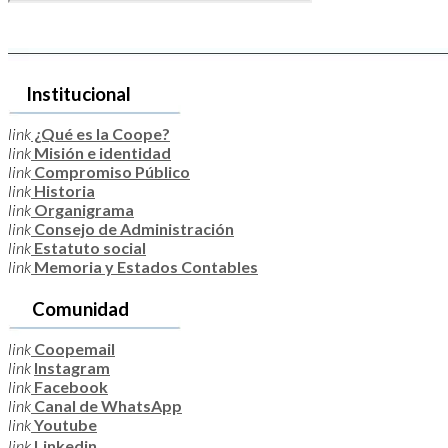
Institucional
link
¿Qué es la Coope?
link
Misión e identidad
link
Compromiso Público
link
Historia
link
Organigrama
link
Consejo de Administración
link
Estatuto social
link
Memoria y Estados Contables
Comunidad
link
Coopemail
link
Instagram
link
Facebook
link
Canal de WhatsApp
link
Youtube
link
Linkedin