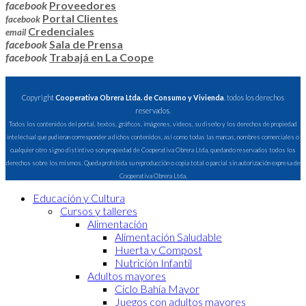
facebook
Proveedores
Portal Clientes
facebook
Credenciales
email
facebook
Sala de Prensa
facebook
Trabajá en La Coope
Copyright
Cooperativa Obrera Ltda. de Consumo y Vivienda
. todos los derechos
reservados.
Todos los contenidos del portal, textos, gráficos, imágenes, videos, su diseño y los derechos de propiedad
intelectual que pudieran corresponder a dichos contenidos, así como todas las marcas, nombres comerciales o
cualquier otro signo distintivo son propiedad de Cooperativa Obrera Ltda, quedando reservados todos los
derechos sobre los mismos. Queda prohibida su reproducción o copia total o parcial sin autorización expresa de
Cooperativa Obrera Ltda.
Educación y Cultura
Cursos y talleres
Alimentación
Alimentación Saludable
Huerta y Compost
Nutrición Infantil
Adultos mayores
Ciclo Bahía Mayor
Juegos con adultos mayores