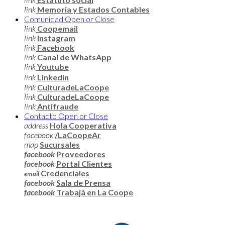
link
Memoria y Estados Contables
Comunidad
Open or Close
link
Coopemail
link
Instagram
link
Facebook
link
Canal de WhatsApp
link
Youtube
link
Linkedin
link
CulturadeLaCoope
link
CulturadeLaCoope
link
Antifraude
Contacto
Open or Close
address
Hola Cooperativa
facebook
/LaCoopeAr
map
Sucursales
facebook
Proveedores
facebook
Portal Clientes
Credenciales
email
facebook
Sala de Prensa
facebook
Trabajá en La Coope