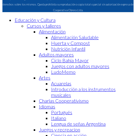
derechos sobre los mismos. Queda prohibida su reproducción o copia total o parcial sin autorización expresa de
Cooperativa Obrera Ltda.
Educación y Cultura
Cursos y talleres
Alimentación
Alimentación Saludable
Huerta y Compost
Nutrición Infantil
Adultos mayores
Ciclo Bahía Mayor
Juegos con adultos mayores
LudoMemo
Artes
Acuarelas
Introducción a los instrumentos
musicales
Charlas Cooperativismo
Idiomas
Portugués
Italiano
Lengua de señas Argentina
Juegos y recreacion
Ciencia en acción