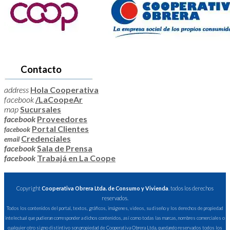
Contacto
address
Hola Cooperativa
facebook
/LaCoopeAr
map
Sucursales
facebook
Proveedores
Portal Clientes
facebook
Credenciales
email
facebook
Sala de Prensa
facebook
Trabajá en La Coope
Copyright
Cooperativa Obrera Ltda. de Consumo y Vivienda
. todos los derechos
reservados.
Todos los contenidos del portal, textos, gráficos, imágenes, videos, su diseño y los derechos de propiedad
intelectual que pudieran corresponder a dichos contenidos, así como todas las marcas, nombres comerciales o
cualquier otro signo distintivo son propiedad de Cooperativa Obrera Ltda, quedando reservados todos los