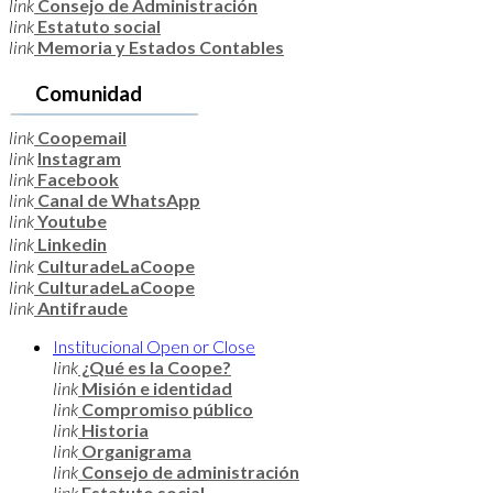
link
Consejo de Administración
link
Estatuto social
link
Memoria y Estados Contables
Comunidad
link
Coopemail
link
Instagram
link
Facebook
link
Canal de WhatsApp
link
Youtube
link
Linkedin
link
CulturadeLaCoope
link
CulturadeLaCoope
link
Antifraude
Institucional
Open or Close
link
¿Qué es la Coope?
link
Misión e identidad
link
Compromiso público
link
Historia
link
Organigrama
link
Consejo de administración
link
Estatuto social