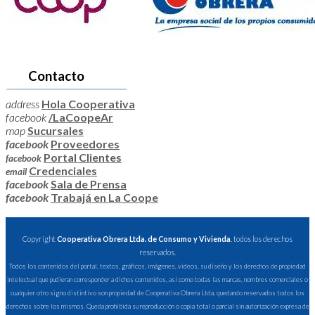
Contacto
address
Hola Cooperativa
facebook
/LaCoopeAr
map
Sucursales
facebook
Proveedores
Portal Clientes
facebook
Credenciales
email
facebook
Sala de Prensa
facebook
Trabajá en La Coope
Copyright
Cooperativa Obrera Ltda. de Consumo y Vivienda
. todos los derechos
reservados.
Todos los contenidos del portal, textos, gráficos, imágenes, videos, su diseño y los derechos de propiedad
intelectual que pudieran corresponder a dichos contenidos, así como todas las marcas, nombres comerciales o
cualquier otro signo distintivo son propiedad de Cooperativa Obrera Ltda, quedando reservados todos los
derechos sobre los mismos. Queda prohibida su reproducción o copia total o parcial sin autorización expresa de