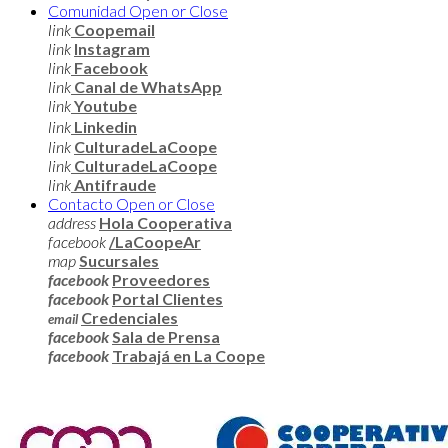
Comunidad
Open or Close
link
Coopemail
link
Instagram
link
Facebook
link
Canal de WhatsApp
link
Youtube
link
Linkedin
link
CulturadeLaCoope
link
CulturadeLaCoope
link
Antifraude
Contacto
Open or Close
address
Hola Cooperativa
facebook
/LaCoopeAr
map
Sucursales
facebook
Proveedores
facebook
Portal Clientes
Credenciales
email
facebook
Sala de Prensa
facebook
Trabajá en La Coope